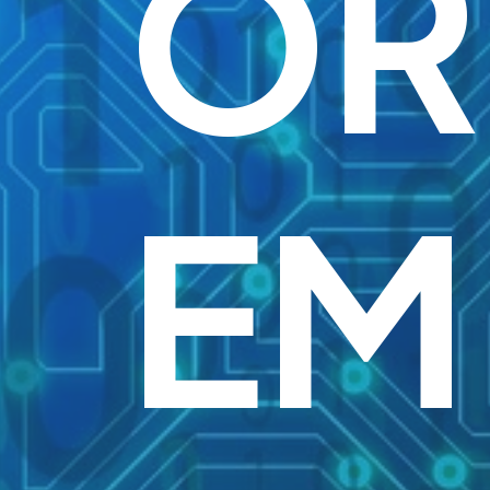
ÓR
EM