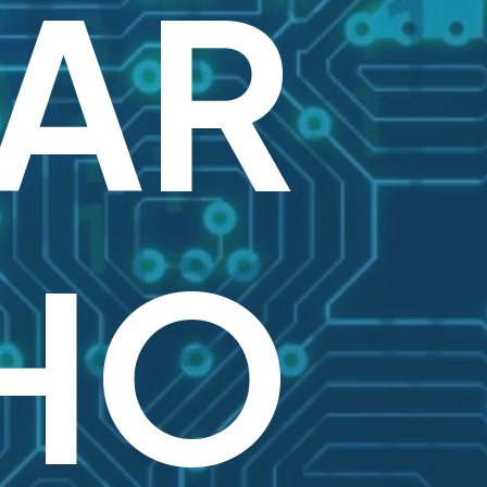
AR
HO