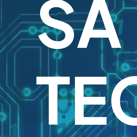
SA
TE