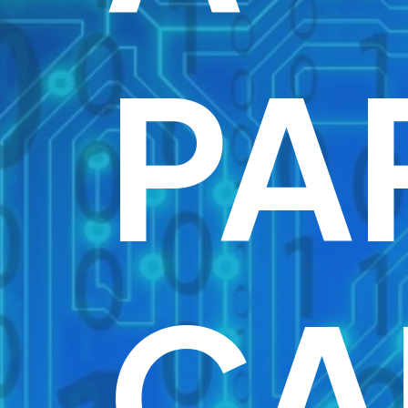
PA
CA