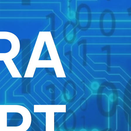
RA
RT