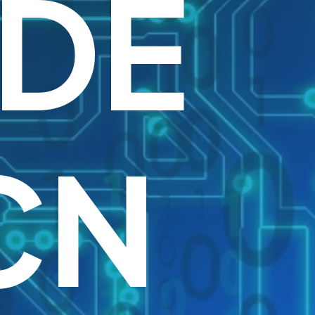
 DE
CN