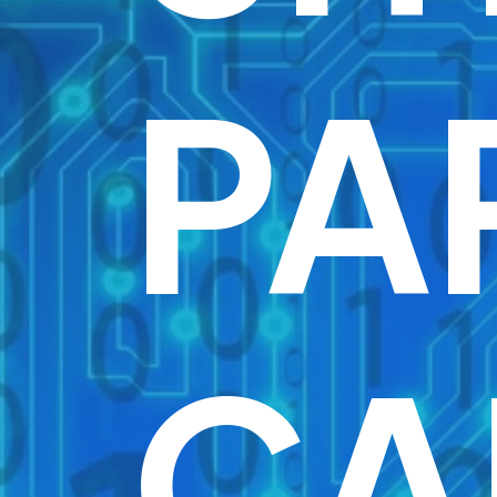
PA
CA