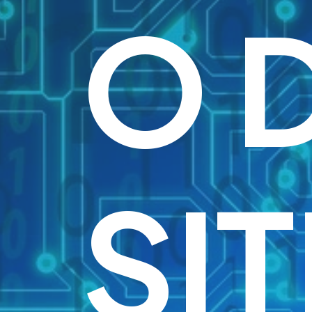
O 
SIT