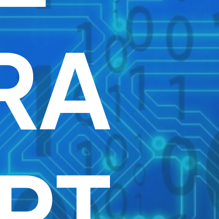
RA
RT