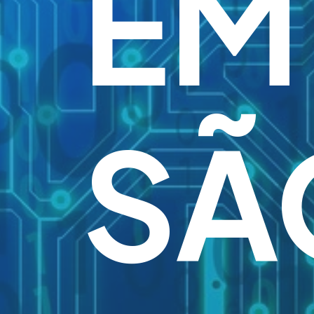
EM
SÃ