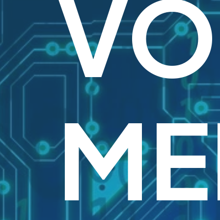
VO
ME